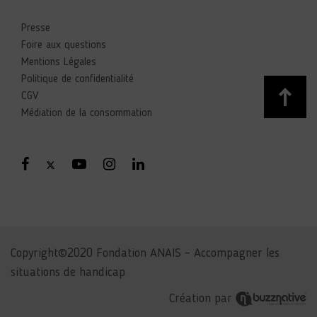
SUR-NÈRE
ESAT
ANAIS Entreprise
Presse
Entretien de locaux
Espaces verts
Foire aux questions
Prestation en entreprises
Production
Mentions Légales
artisanale
Sous-traitance industrielle
Politique de confidentialité
CGV
Rue André Houssemaine -
Médiation de la consommation
18700 - AUBIGNY-SUR-NÈRE
EN SAVOIR PLUS
ESAT ANAIS de CHARTRES
ESAT
ANAIS Entreprise
Entretien de locaux
Espaces verts
Copyright©2020 Fondation ANAIS – Accompagner les
Prestation en entreprises
Sous-
situations de handicap
traitance industrielle
Création par
Jardin d’entreprises – Rue