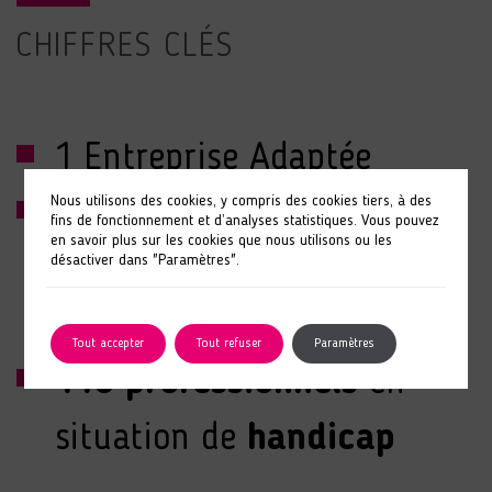
CHIFFRES CLÉS
1 Entreprise Adaptée
Nous utilisons des cookies, y compris des cookies tiers, à des
9 Établissements et
fins de fonctionnement et d’analyses statistiques. Vous pouvez
en savoir plus sur les cookies que nous utilisons ou les
désactiver dans "Paramètres".
Services d’Aide par le
Travail
Tout accepter
Tout refuser
Paramètres
110 professionnels
en
situation de
handicap