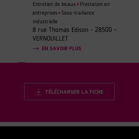
Entretien de locaux
Prestation en
entreprises
Sous-traitance
industrielle
8 rue Thomas Edison - 28500 -
VERNOUILLET
EN SAVOIR PLUS
EA ANAIS DEAUVILLE –
SAINT-ARNOULT
EA
ANAIS Entreprise
TÉLÉCHARGER LA FICHE
Conciergerie
Entretien de locaux
Espaces verts
Prestation en
entreprises
Sous-traitance
industrielle
Travaux de 2d œuvre
Tri
sélectif
zone d’activités de la Touques -