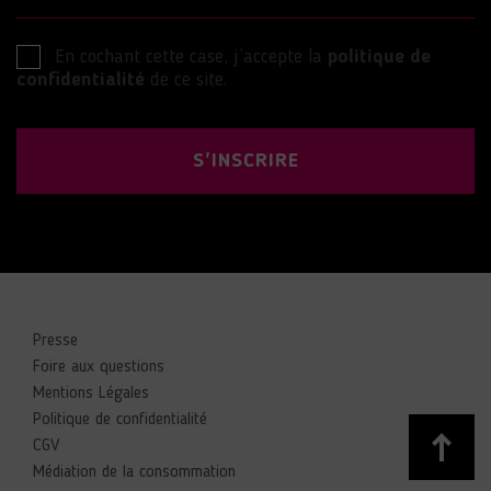
En cochant cette case, j’accepte la
politique de
confidentialité
de ce site.
S'INSCRIRE
Presse
Foire aux questions
Mentions Légales
Politique de confidentialité
CGV
Médiation de la consommation