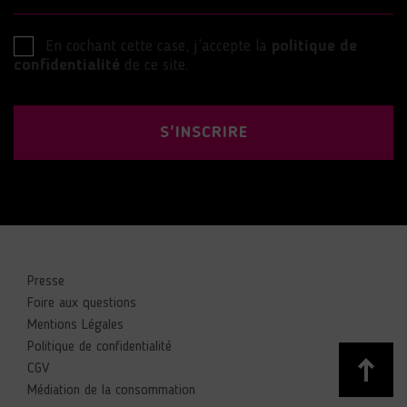
En cochant cette case, j’accepte la
politique de
confidentialité
de ce site.
S'INSCRIRE
Presse
Foire aux questions
Mentions Légales
Politique de confidentialité
CGV
Médiation de la consommation