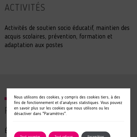
ACTIVITÉS
Activités de soutien socio éducatif, maintien des
acquis scolaires, prévention, formation et
adaptation aux postes
Nous utilisons des cookies, y compris des cookies tiers, à des
fins de fonctionnement et d’analyses statistiques. Vous pouvez
en savoir plus sur les cookies que nous utilisons ou les
PRESTATIONS
désactiver dans "Paramètres".
Établissement pilote pour :
Tout accepter
Tout refuser
Paramètres