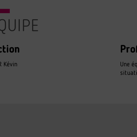
ÉQUIPE
ction
Pro
 Kévin
Une éq
situat