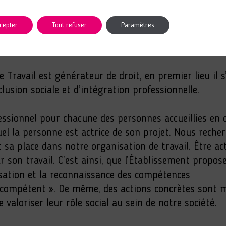
cepter
Tout refuser
Paramètres
 Travail est générateur de droit, en premier lieu il s
clusion sociale et d’intégration professionnelle.
essionnel pour chacune des personnes accueillies en 
quel la personne est actrice de son projet. Nous reche
a place dans notre organisation de travail. Être act
ar son travail. C’est ainsi, que l’Établissement propos
sation et la reconnaissance des compétences
ent-compétent ». De même, des actions concrètes sont
e valoriser leur rôle social au sein de notre société.