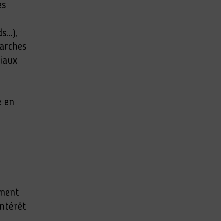
es
s…),
marches
ciaux
e en
ement
intérêt