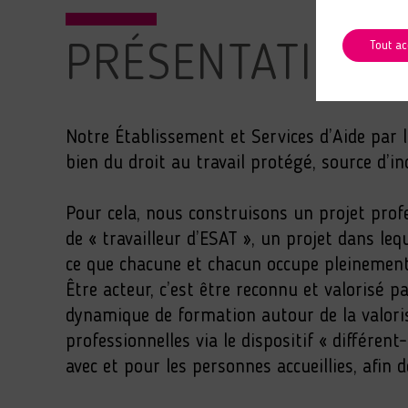
Tout ac
PRÉSENTATION
Notre Établissement et Services d’Aide par le
bien du droit au travail protégé, source d’in
Pour cela, nous construisons un projet prof
de « travailleur d’ESAT », un projet dans le
ce que chacune et chacun occupe pleinement s
Être acteur, c’est être reconnu et valorisé p
dynamique de formation autour de la valori
professionnelles via le dispositif « différ
avec et pour les personnes accueillies, afin d