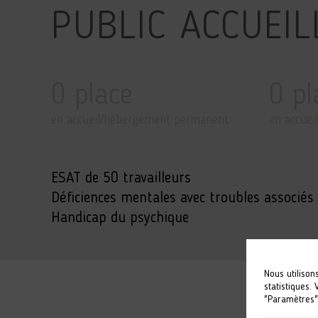
PUBLIC ACCUEIL
0 place
0 pl
en accueil/hébergement permanent
en accuei
ESAT de 50 travailleurs
Déficiences mentales avec troubles associés
Handicap du psychique
Nous utilison
statistiques.
"Paramètres"