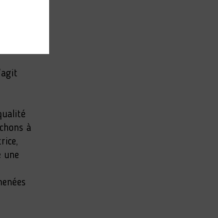
’agit
qualité
rchons à
rice,
e une
 menées