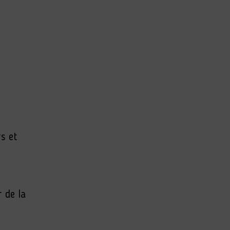
s et
r de la