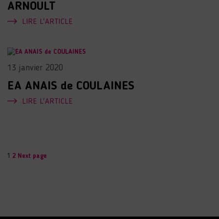
ARNOULT
LIRE L'ARTICLE
13 janvier 2020
EA ANAIS de COULAINES
LIRE L'ARTICLE
Page
Page
Pagination
1
2
Next page
des
publications