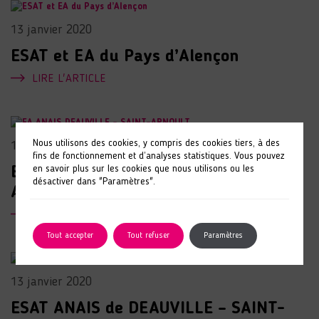
13 janvier 2020
ESAT et EA du Pays d’Alençon
LIRE L'ARTICLE
Nous utilisons des cookies, y compris des cookies tiers, à des
13 janvier 2020
fins de fonctionnement et d’analyses statistiques. Vous pouvez
en savoir plus sur les cookies que nous utilisons ou les
EA ANAIS DEAUVILLE – SAINT-
désactiver dans "Paramètres".
ARNOULT
LIRE L'ARTICLE
Tout accepter
Tout refuser
Paramètres
13 janvier 2020
ESAT ANAIS de DEAUVILLE – SAINT-