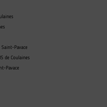
ulaines
nes
 Saint-Pavace
IS de Coulaines
int-Pavace