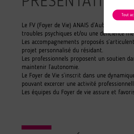
PRÉSENTATION
Tout ac
Le FV (Foyer de Vie) ANAIS d’Aubigny-sur-N
troubles psychiques et/ou une déficience me
Les accompagnements proposés s’articulent a
projet personnalisé du résidant.
Les professionnels proposent un soutien dan
maintenir l’autonomie.
Le Foyer de Vie s’inscrit dans une dynamiq
pouvant excercer une activité professionnell
Les équipes du Foyer de vie assure et favoris