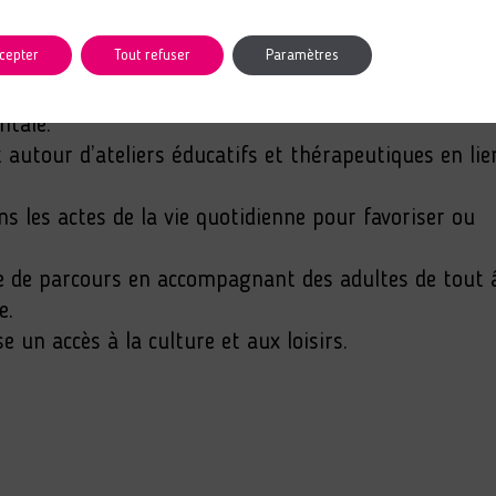
cepter
Tout refuser
Paramètres
ère accueille des personnes de plus de 18 ans présen
ntale.
utour d’ateliers éducatifs et thérapeutiques en lien
s les actes de la vie quotidienne pour favoriser ou
ue de parcours en accompagnant des adultes de tout 
e.
e un accès à la culture et aux loisirs.