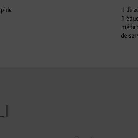
phie
1 dire
1 éduc
médico
de ser
LI