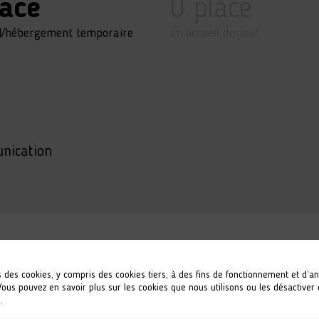
lace
0 place
il/hébergement temporaire
en accueil de jour
nication
s
s des cookies, y compris des cookies tiers, à des fins de fonctionnement et d’a
 Vous pouvez en savoir plus sur les cookies que nous utilisons ou les désactiver
.