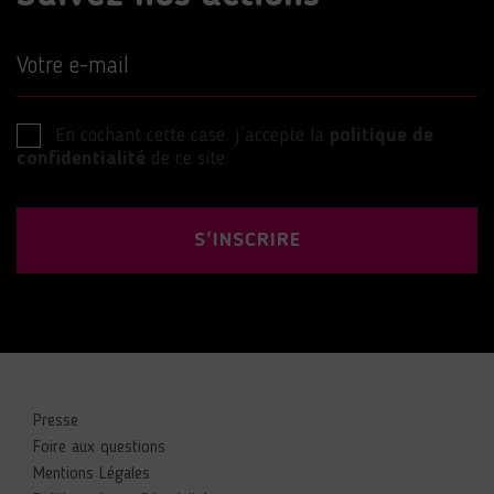
Votre e-mail
En cochant cette case, j’accepte la
politique de
confidentialité
de ce site.
S'INSCRIRE
Presse
Foire aux questions
Mentions Légales