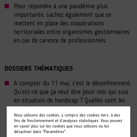
Pour répondre à une pandémie plus
importante, sachez également que se
mettent en place des coopérations
territoriales entre organismes gestionnaires
en cas de carence de professionnels.
DOSSIERS THÉMATIQUES
A compter du 11 mai, c’est le déconfinement.
Qu’est-ce que ça veut dire pour moi qui suis
en situation de handicap ? Quelles sont les
nouvelles règles à respecter ? un document
Nous utilisons des cookies, y compris des cookies tiers, à des
en FALC à consulter
ici
.
fins de fonctionnement et d’analyses statistiques. Vous pouvez
en savoir plus sur les cookies que nous utilisons ou les
désactiver dans "Paramètres".