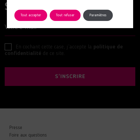
Suivez nos actions
Tout accepter
Tout refuser
Paramètres
Votre e-mail
En cochant cette case, j’accepte la
politique de
confidentialité
de ce site.
S'INSCRIRE
Presse
Foire aux questions