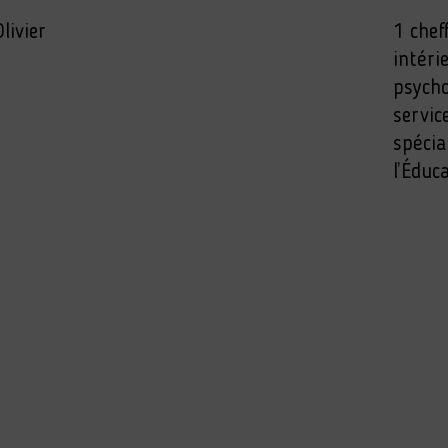
livier
1 chef
intéri
psycho
servic
spécia
l’Éduc