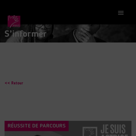

S’informer
<< Retour
RÉUSSITE DE PARCOURS