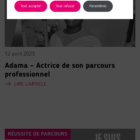
Tout accepter
Tout refuser
Paramètres
12 avril 2023
Adama – Actrice de son parcours
professionnel
LIRE L'ARTICLE
RÉUSSITE DE PARCOURS