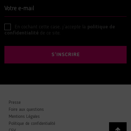
Votre e-mail
En cochant cette case, j’accepte la
politique de
confidentialité
de ce site.
S'INSCRIRE
Presse
Foire aux questions
Mentions Légales
Politique de confidentialité
CGV