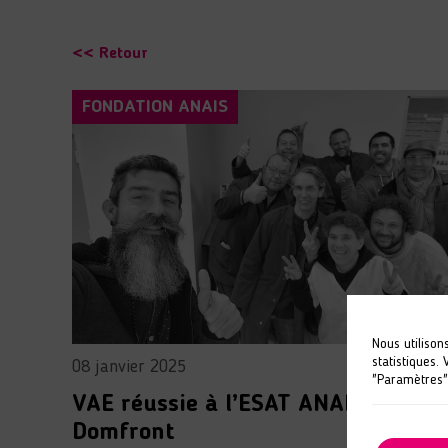
<< Retour
FONDATION ANAIS
Nous utilison
statistiques.
08 janvier 2025
"Paramètres"
VAE réussie à l’ESAT ANAIS de
Domfront