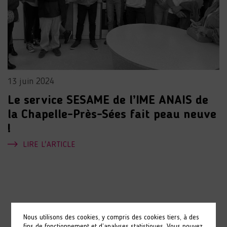
13 juin 2024
Le service SESAME de l’IME ANAIS de
la Chapelle-Près-Sées fait peau neuve
!
LIRE L'ARTICLE
Nous utilisons des cookies, y compris des cookies tiers, à des
fins de fonctionnement et d’analyses statistiques. Vous pouvez