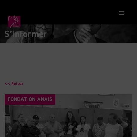

S’informer
<< Retour
FONDATION ANAIS