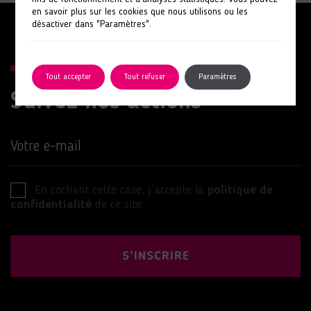
en savoir plus sur les cookies que nous utilisons ou les
désactiver dans "Paramètres".
Tout accepter
Tout refuser
Paramètres
Suivez nos actions
Votre e-mail
En cochant cette case, j’accepte la
politique de
confidentialité
de ce site.
S'INSCRIRE