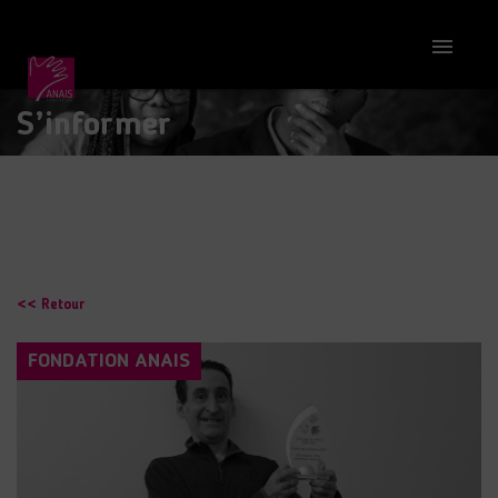

S’informer
<< Retour
FONDATION ANAIS