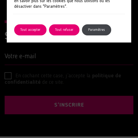
en savoir plus sur les cookies que nous utilisons ou les
désactiver dans "Paramètres".
Tout accepter
Tout refuser
Paramètres
Suivez nos actions
Votre e-mail
En cochant cette case, j’accepte la
politique de
confidentialité
de ce site.
S'INSCRIRE