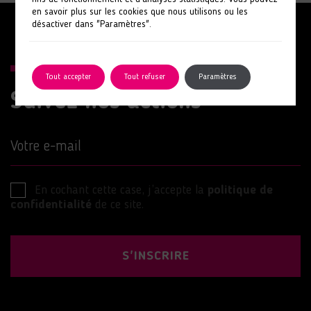
en savoir plus sur les cookies que nous utilisons ou les
désactiver dans "Paramètres".
Tout accepter
Tout refuser
Paramètres
Suivez nos actions
Votre e-mail
En cochant cette case, j’accepte la
politique de
confidentialité
de ce site.
S'INSCRIRE