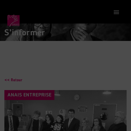

S’informer
<< Retour
ANAIS ENTREPRISE