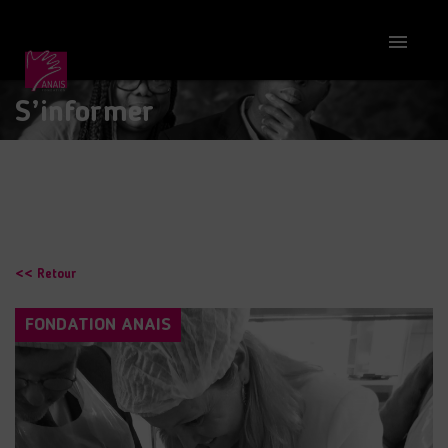

S’informer
<< Retour
FONDATION ANAIS