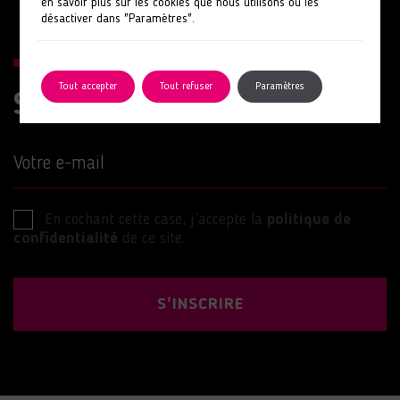
en savoir plus sur les cookies que nous utilisons ou les
désactiver dans "Paramètres".
Tout accepter
Tout refuser
Paramètres
Suivez nos actions
Votre e-mail
En cochant cette case, j’accepte la
politique de
confidentialité
de ce site.
S'INSCRIRE