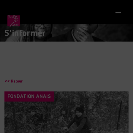

S’informer
<< Retour
FONDATION ANAIS