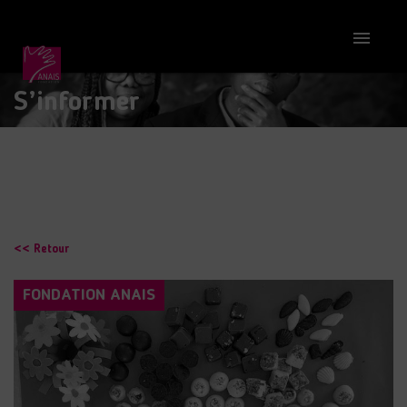

S’informer
<< Retour
FONDATION ANAIS