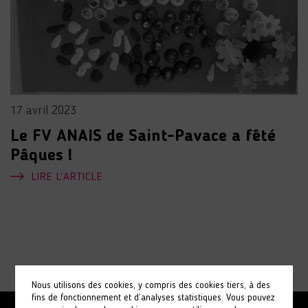
17 avril 2023
Le FV ANAIS de Saint-Pavace a fêté
Pâques !
LIRE L'ARTICLE
Nous utilisons des cookies, y compris des cookies tiers, à des
fins de fonctionnement et d’analyses statistiques. Vous pouvez