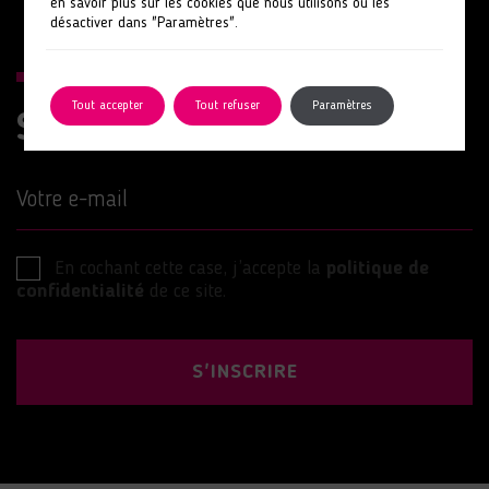
en savoir plus sur les cookies que nous utilisons ou les
désactiver dans "Paramètres".
Tout accepter
Tout refuser
Paramètres
Suivez nos actions
Votre e-mail
En cochant cette case, j’accepte la
politique de
confidentialité
de ce site.
S'INSCRIRE