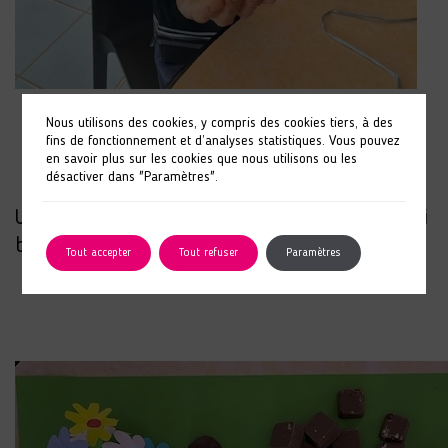
Nous utilisons des cookies, y compris des cookies tiers, à des
fins de fonctionnement et d’analyses statistiques. Vous pouvez
en savoir plus sur les cookies que nous utilisons ou les
désactiver dans "Paramètres".
Une expérience appréciée par les résidents aussi
bien pour les faire que pour les déguster !
Tout accepter
Tout refuser
Paramètres