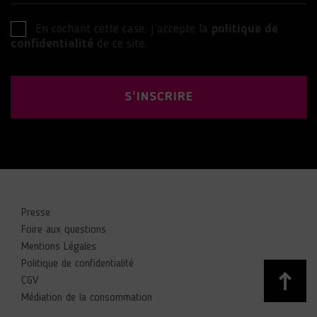
En cochant cette case, j’accepte la
politique de
confidentialité
de ce site.
S'INSCRIRE
Presse
Foire aux questions
Mentions Légales
Politique de confidentialité
CGV
Médiation de la consommation