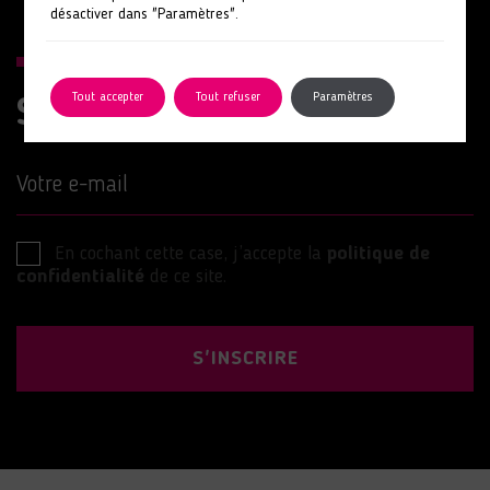
désactiver dans "Paramètres".
Tout accepter
Tout refuser
Paramètres
Suivez nos actions
Votre e-mail
En cochant cette case, j’accepte la
politique de
confidentialité
de ce site.
S'INSCRIRE