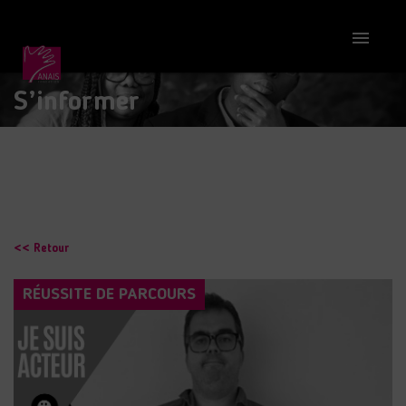

S’informer
<< Retour
RÉUSSITE DE PARCOURS