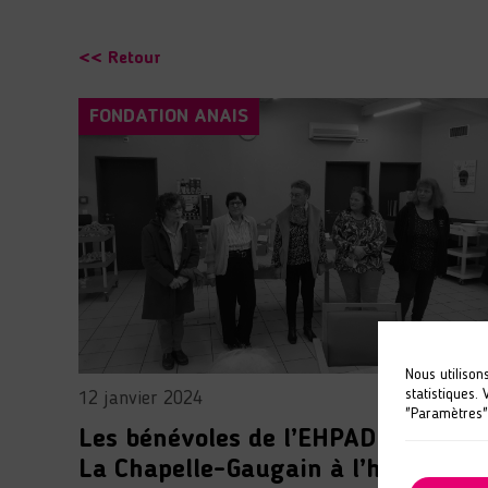
<< Retour
FONDATION ANAIS
Nous utilison
statistiques.
12 janvier 2024
"Paramètres"
Les bénévoles de l’EHPAD ANAIS d
La Chapelle-Gaugain à l’honneur