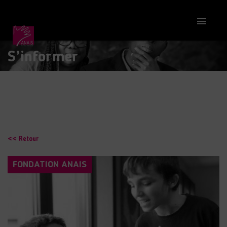

S’informer
<< Retour
FONDATION ANAIS