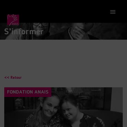

S’informer
<< Retour
FONDATION ANAIS