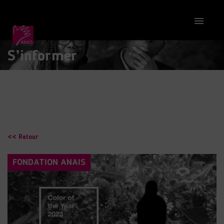

S’informer
<< Retour
FONDATION ANAIS