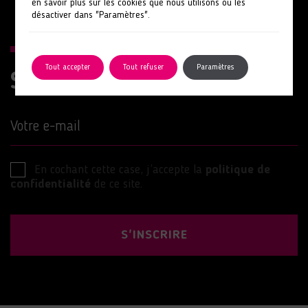
en savoir plus sur les cookies que nous utilisons ou les
désactiver dans "Paramètres".
Tout accepter
Tout refuser
Paramètres
Suivez nos actions
Votre e-mail
En cochant cette case, j’accepte la
politique de
confidentialité
de ce site.
S'INSCRIRE