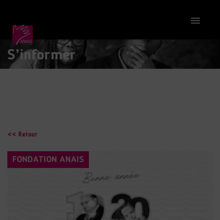

S’informer
<< Retour
FONDATION ANAIS