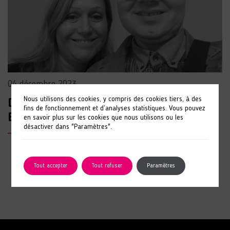
04 décembre 2023
Nous utilisons des cookies, y compris des cookies tiers, à des
Denys LUDBROOK en duo avec Yaël
fins de fonctionnement et d’analyses statistiques. Vous pouvez
BRAUN PIVET
en savoir plus sur les cookies que nous utilisons ou les
désactiver dans "Paramètres".
LIRE L'ARTICLE
Tout accepter
Tout refuser
Paramètres