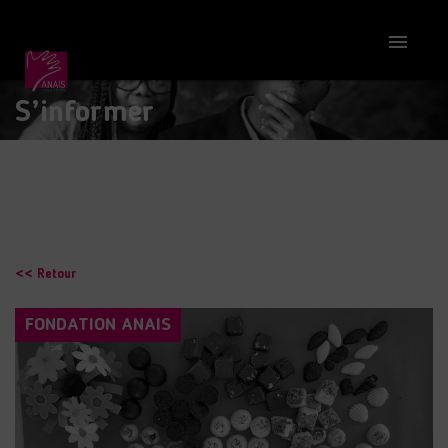

S’informer
<< Retour
FONDATION ANAIS