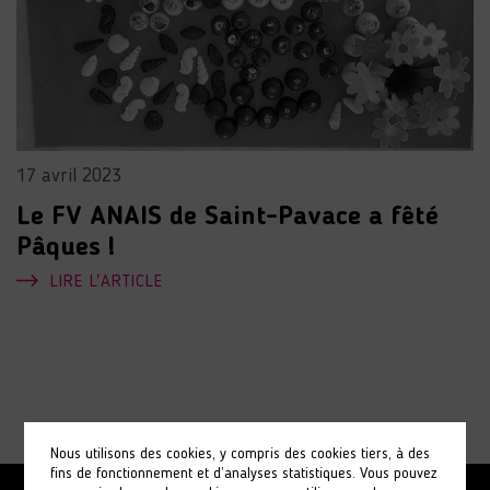
17 avril 2023
Le FV ANAIS de Saint-Pavace a fêté
Pâques !
LIRE L'ARTICLE
Nous utilisons des cookies, y compris des cookies tiers, à des
fins de fonctionnement et d’analyses statistiques. Vous pouvez