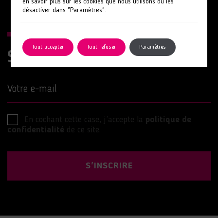
en savoir plus sur les cookies que nous utilisons ou les
désactiver dans "Paramètres".
Tout accepter
Tout refuser
Paramètres
Suivez nos actions
Votre e-mail
En cochant cette case, j’accepte la
politique de
confidentialité
de ce site.
S'INSCRIRE