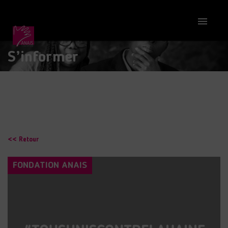

S’informer
<< Retour
FONDATION ANAIS