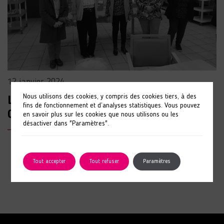
12 janvier 2024
Nous utilisons des cookies, y compris des cookies tiers, à des
Les bénévoles de l’EHPAD ANAIS de La
fins de fonctionnement et d’analyses statistiques. Vous pouvez
Chapelle-Gaugain à l’honneur
en savoir plus sur les cookies que nous utilisons ou les
désactiver dans "Paramètres".
LIRE L'ARTICLE
Tout accepter
Tout refuser
Paramètres