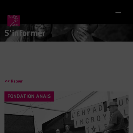

S’informer
<< Retour
FONDATION ANAIS