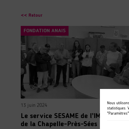
<< Retour
FONDATION ANAIS
Nous utilison
13 juin 2024
statistiques.
"Paramètres"
Le service SESAME de l’IME ANAIS
de la Chapelle-Près-Sées fait peau