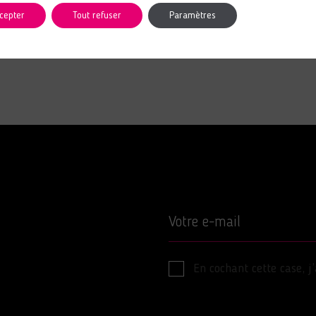
cepter
Tout refuser
Paramètres
Votre e-mail
En cochant cette case, j