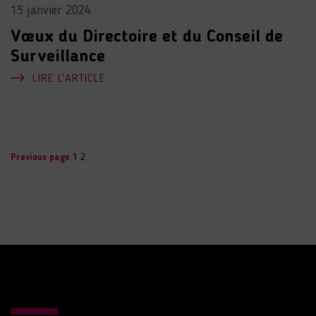
15 janvier 2024
Vœux du Directoire et du Conseil de
Surveillance
LIRE L'ARTICLE
Page
Page
Pagination
Previous page
1
2
des
publications