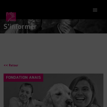

S’informer
<< Retour
FONDATION ANAIS