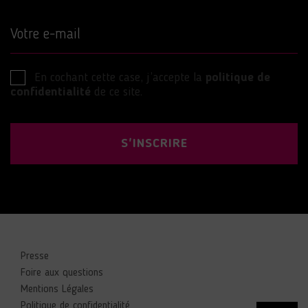
Votre e-mail
En cochant cette case, j’accepte la
politique de
confidentialité
de ce site.
S'INSCRIRE
Presse
Foire aux questions
Mentions Légales
Politique de confidentialité