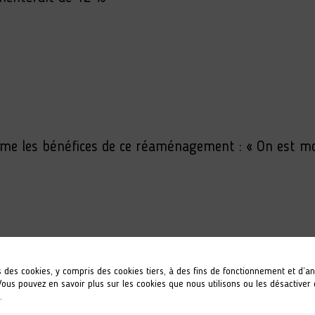
firme les bénéfices de ce réaménagement : « On est mo
s des cookies, y compris des cookies tiers, à des fins de fonctionnement et d’a
 projet d’amélioration des conditions de travail... 
 Vous pouvez en savoir plus sur les cookies que nous utilisons ou les désactiver
.