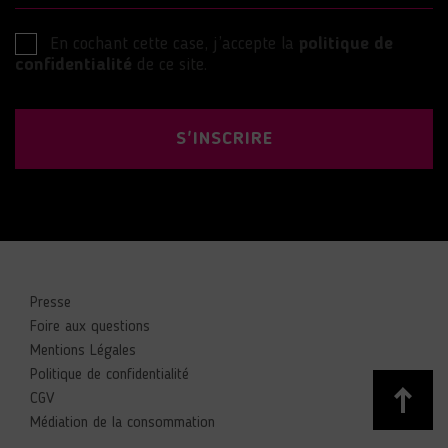
En cochant cette case, j’accepte la
politique de
confidentialité
de ce site.
S'INSCRIRE
Presse
Foire aux questions
Mentions Légales
Politique de confidentialité
CGV
Médiation de la consommation