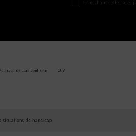
En cochant cette case, j
Politique de confidentialité
CGV
 situations de handicap