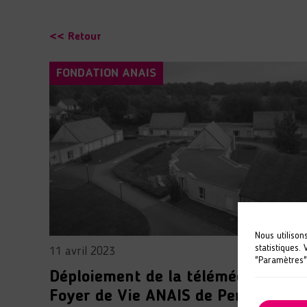
<< Retour
FONDATION ANAIS
Nous utilison
statistiques.
11 avril 2023
"Paramètres"
Déploiement de la télémédecine au
Foyer de Vie ANAIS de Perrou