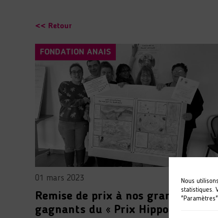
<< Retour
FONDATION ANAIS
01 mars 2023
Nous utilison
statistiques.
Remise de prix à nos grands
"Paramètres"
gagnants du « Prix Hippocampe »