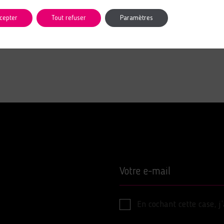
cepter
Tout refuser
Paramètres
Votre e-mail
En cochant cette case, j