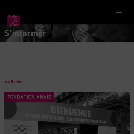

S’informer
<< Retour
FONDATION ANAIS