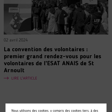
02 avril 2024
La convention des volontaires :
premier grand rendez-vous pour les
volontaires de l’ESAT ANAIS de St
Arnoult
LIRE L'ARTICLE
Nous utilisons des cookies, y compris des cookies tiers, à des