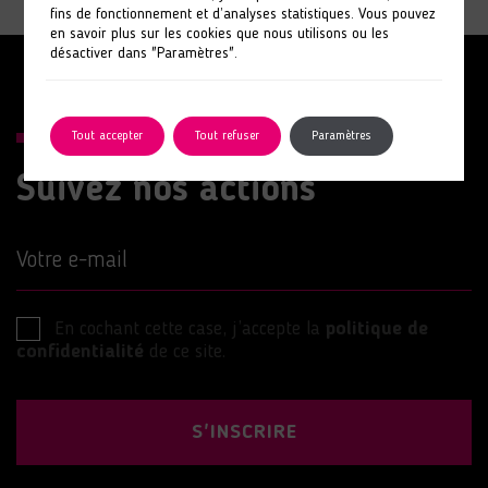
fins de fonctionnement et d’analyses statistiques. Vous pouvez
en savoir plus sur les cookies que nous utilisons ou les
désactiver dans "Paramètres".
Tout accepter
Tout refuser
Paramètres
Suivez nos actions
Votre e-mail
En cochant cette case, j’accepte la
politique de
confidentialité
de ce site.
S'INSCRIRE