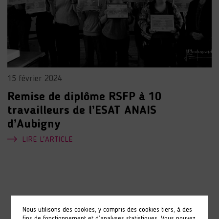
15 février 2024
Remise de diplôme RSFP à 10
travailleurs de l’ESAT ANAIS
d’Aubigny
LIRE L'ARTICLE
Nous utilisons des cookies, y compris des cookies tiers, à des
fins de fonctionnement et d’analyses statistiques. Vous pouvez