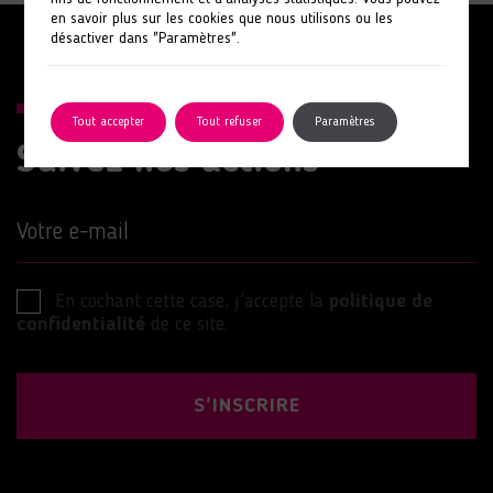
en savoir plus sur les cookies que nous utilisons ou les
désactiver dans "Paramètres".
Tout accepter
Tout refuser
Paramètres
Suivez nos actions
Votre e-mail
En cochant cette case, j’accepte la
politique de
confidentialité
de ce site.
S'INSCRIRE