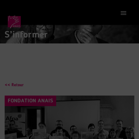

S’informer
<< Retour
FONDATION ANAIS