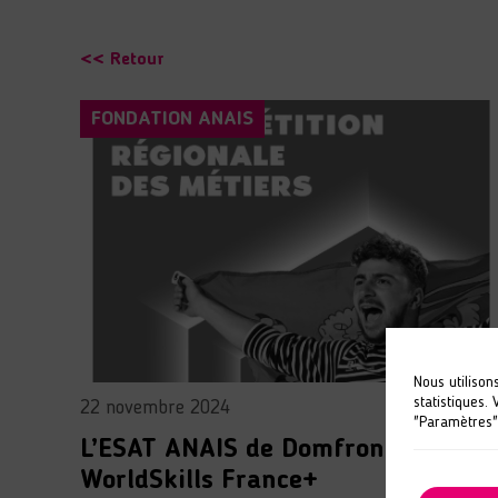
<< Retour
FONDATION ANAIS
Nous utilison
statistiques.
22 novembre 2024
"Paramètres"
L’ESAT ANAIS de Domfront aux
WorldSkills France+