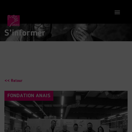

S’informer
<< Retour
FONDATION ANAIS