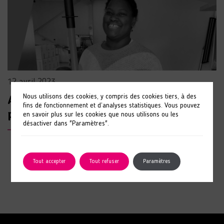
12 avril 2023
Nous utilisons des cookies, y compris des cookies tiers, à des
Adama – Actrice de son parcours
fins de fonctionnement et d’analyses statistiques. Vous pouvez
professionnel
en savoir plus sur les cookies que nous utilisons ou les
désactiver dans "Paramètres".
LIRE L'ARTICLE
Tout accepter
Tout refuser
Paramètres