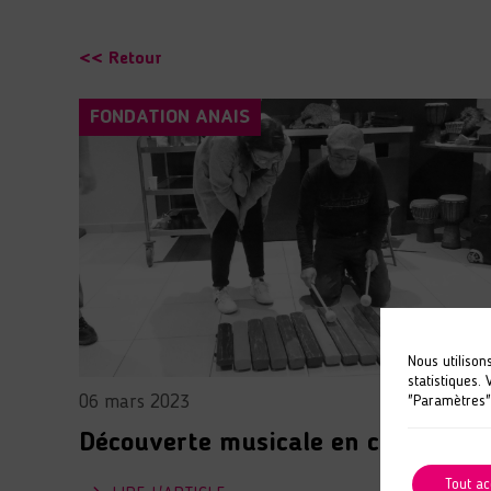
<< Retour
FONDATION ANAIS
Nous utilison
statistiques.
06 mars 2023
"Paramètres"
Découverte musicale en cinq sens
Tout ac