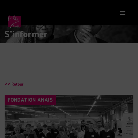

S’informer
<< Retour
FONDATION ANAIS