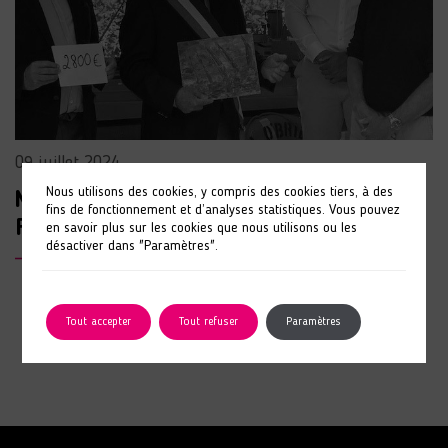
09 juillet 2024
Nous utilisons des cookies, y compris des cookies tiers, à des
Mission Handicap de WTW x
fins de fonctionnement et d’analyses statistiques. Vous pouvez
Fondation ANAIS
en savoir plus sur les cookies que nous utilisons ou les
désactiver dans "Paramètres".
LIRE L'ARTICLE
Tout accepter
Tout refuser
Paramètres