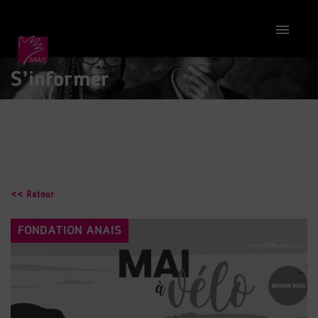

S’informer
<< Retour
FONDATION ANAIS