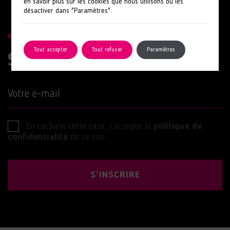
en savoir plus sur les cookies que nous utilisons ou les
désactiver dans "Paramètres".
Tout accepter
Tout refuser
Paramètres
Suivez nos actions
Votre e-mail
En cochant cette case, j’accepte la
politique de
confidentialité
de ce site.
S'INSCRIRE