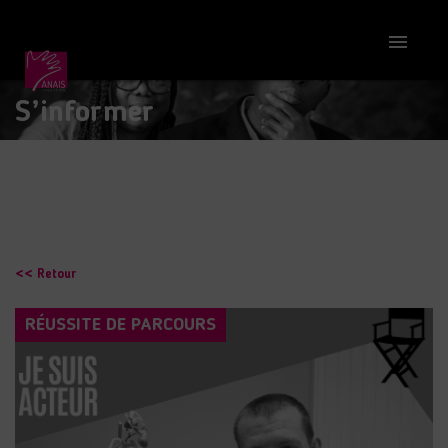

S’informer
<< Retour
RÉUSSITE DE PARCOURS