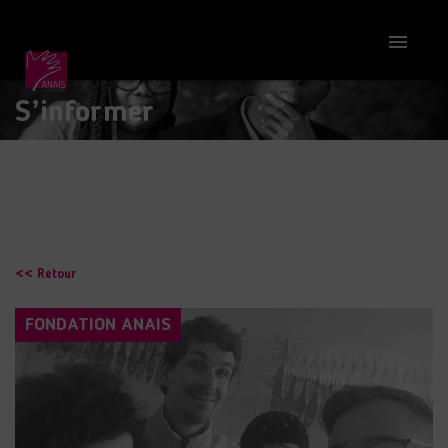

S’informer
<< Retour
FONDATION ANAIS