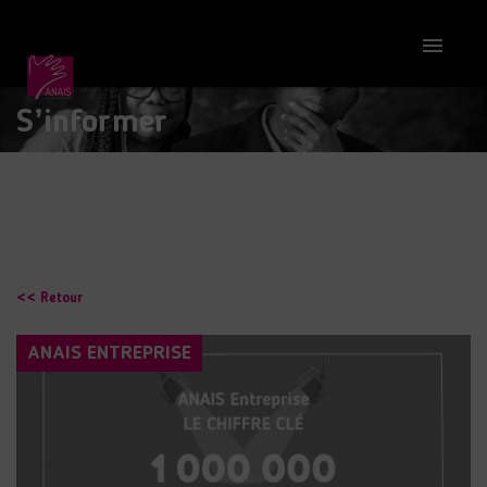

S’informer
<< Retour
ANAIS ENTREPRISE