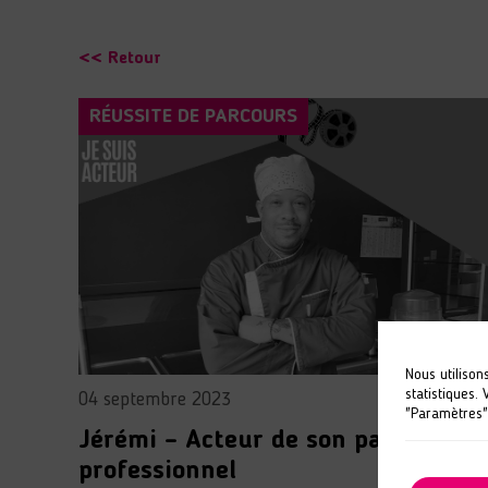
<< Retour
RÉUSSITE DE PARCOURS
Nous utilison
statistiques.
04 septembre 2023
"Paramètres"
Jérémi – Acteur de son parcours
professionnel