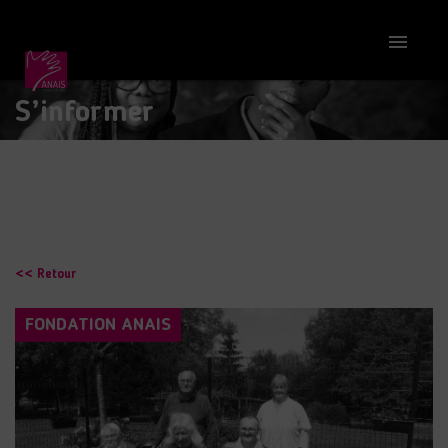

S’informer
<< Retour
FONDATION ANAIS