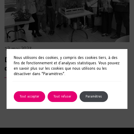
12 mai 2023
Nous utilisons des cookies, y compris des cookies tiers, à des
Don du Rotary club du Mans au Foyer
fins de fonctionnement et d’analyses statistiques. Vous pouvez
de vie de Saint-Pavace
en savoir plus sur les cookies que nous utilisons ou les
désactiver dans "Paramètres".
LIRE L'ARTICLE
Tout accepter
Tout refuser
Paramètres