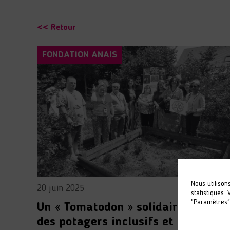
<< Retour
FONDATION ANAIS
Nous utilison
20 juin 2025
statistiques.
"Paramètres"
Un « Tomatodon » solidaire pour
des potagers inclusifs et