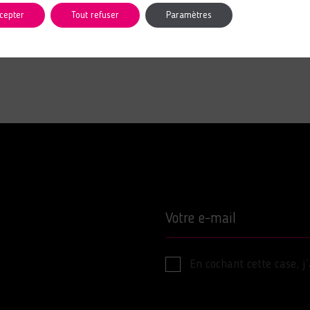
LIRE L'ARTICLE
cepter
Tout refuser
Paramètres
Votre e-mail
En cochant cette case, j