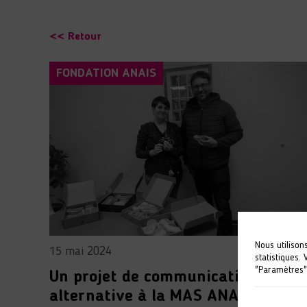
<< Retour
FONDATION ANAIS
Nous utilison
15 mai 2024
statistiques.
"Paramètres"
Un projet de communication
alternative à la MAS ANAIS de